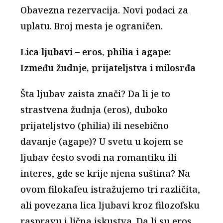
Obavezna rezervacija. Novi podaci za
uplatu. Broj mesta je ograničen.
Lica ljubavi – eros, philia i agape:
Između žudnje, prijateljstva i milosrđa
Šta ljubav zaista znači? Da li je to
strastvena žudnja (eros), duboko
prijateljstvo (philia) ili nesebično
davanje (agape)? U svetu u kojem se
ljubav često svodi na romantiku ili
interes, gde se krije njena suština? Na
ovom filokafeu istražujemo tri različita,
ali povezana lica ljubavi kroz filozofsku
raspravu i lična iskustva. Da li su eros,