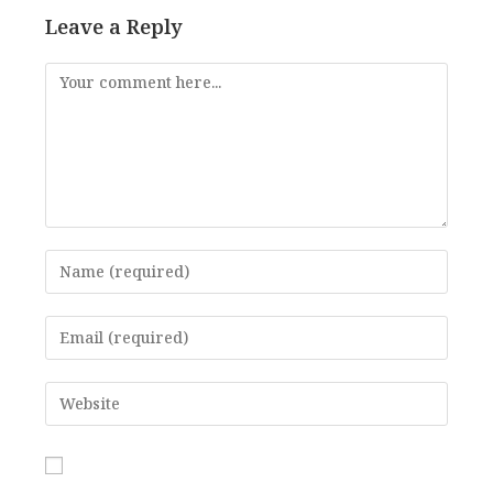
Leave a Reply
Comment
Enter
your
name
Enter
or
your
username
email
Enter
to
address
your
comment
to
website
comment
URL