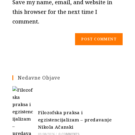
Save my name, email, and website in
(optional)
this browser for the next time I
comment.
Nedavne Objave
Filozofska praksa i
egzistencijalizam – predavanje
Nikola Ačanski
01/08/2026
/
0 COMMENTS