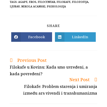
TAGS:
AGAPE
,
EROS
,
FILOCENTAR
,
FILOKAFE
,
FILOZOFIJA
,
LJUBAV
,
NIKOLA ACANSKI
,
PSIHOLOGIJA
SHARE
SHARE
THIS
CONTENT
Facebook
LinkedIn
Opens
Opens
in
in
a
a
new
new
window
window
Previous Post
Read
more
Filokafe u Kovinu: Kada smo uvređeni, a
articles
kada povređeni?
Next Post
Filokafe: Problem starenja i umiranja
između ars vivendi i transhumanizma