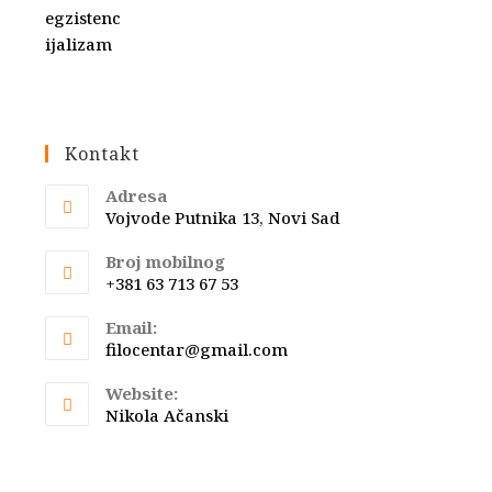
Kontakt
Adresa
Vojvode Putnika 13, Novi Sad
Broj mobilnog
+381 63 713 67 53
Email:
Opens
filocentar@gmail.com
in
your
Website:
application
Nikola Ačanski