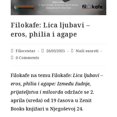
Filokafe: Lica ljubavi –
eros, philia i agape
Post
Filocentar
Post
26/03/2025
Post
Naši susreti
author:
published:
category:
Post
0 Comments
comments:
Filokafe na temu Filokafe:
Lica ljubavi –
eros, philia i agape: Između žudnje,
prijateljstva i milosrđa
održaće se 2.
aprila (sreda) od 19 časova u Zenit
Books knjižari u Njegoševoj 24.