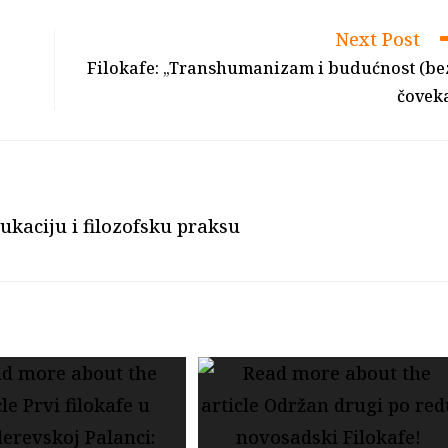
window
Next Post
Filokafe: „Transhumanizam i budućnost (be
čovek
ukaciju i filozofsku praksu