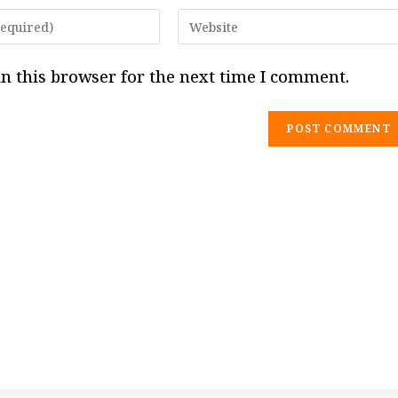
Enter
your
website
n this browser for the next time I comment.
URL
(optional)