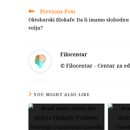
window
Previous Post
Read
more
Oktobarski filokafe: Da li imamo slobodnu
articles
volju?
Filocentar
© Filocentar - Centar za ed
YOU MIGHT ALSO LIKE