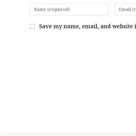
Enter
Enter
your
your
name
email
Save my name, email, and website i
or
address
username
to
to
comment
comment