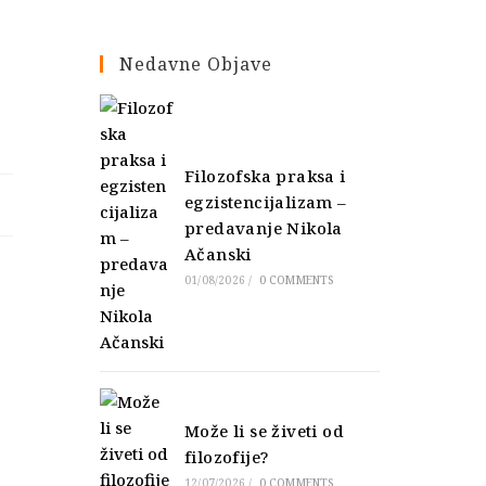
Nedavne Objave
Filozofska praksa i
egzistencijalizam –
predavanje Nikola
Ačanski
01/08/2026
/
0 COMMENTS
Može li se živeti od
filozofije?
12/07/2026
/
0 COMMENTS