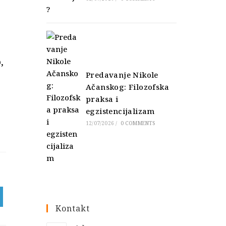
,
Predavanje Nikole
Ačanskog: Filozofska
praksa i
egzistencijalizam
12/07/2026
/
0 COMMENTS
Kontakt