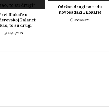
Održan drugi po redu
novosadski Filokafe!
Prvi filokafe u
erevskoj Palanci:
05/06/2023
kao, to su drugi”
26/05/2025