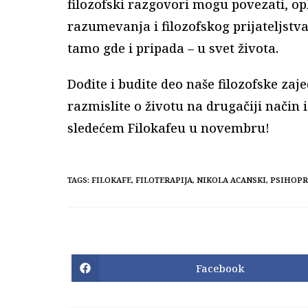
filozofski razgovori mogu povezati, op
razumevanja i filozofskog
prijateljstv
tamo gde i pripada – u svet života.
Dođite i budite deo naše filozofske zaje
razmislite o životu na drugačiji način i
sledećem Filokafeu u novembru!
TAGS:
FILOKAFE
,
FILOTERAPIJA
,
NIKOLA ACANSKI
,
PSIHOPR
Facebook
Opens
in
a
new