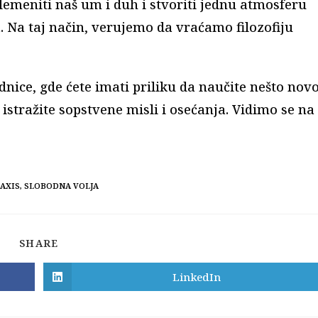
lemeniti naš um i duh i stvoriti jednu atmosferu
a. Na taj način, verujemo da vraćamo filozofiju
dnice, gde ćete imati priliku da naučite nešto novo
 istražite sopstvene misli i osećanja. Vidimo se na
AXIS
,
SLOBODNA VOLJA
SHARE
SHARE
THIS
CONTENT
LinkedIn
Opens
in
a
new