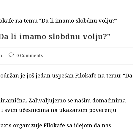
Da li imamo slobdnu volju?”
i
Post
0 Comments
comments:
s održan je još jedan uspešan
Filokafe
na temu: “Da
i dinamična. Zahvaljujemo se našim domaćinima
a i svim učesnicima na ukazanom poverenju.
xis organizuje Filokafe sa idejom da nas