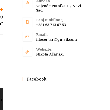
Adresa
Vojvode Putnika 13, Novi
Sad
z)
Broj mobilnog
a”
+381 63 713 67 53
Email:
Opens
filocentar@gmail.com
in
your
Website:
application
Nikola Ačanski
Facebook