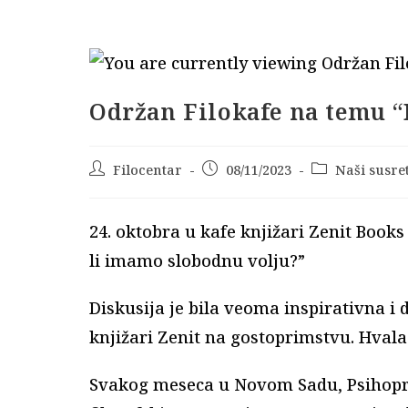
Održan Filokafe na temu “
Post
Filocentar
Post
08/11/2023
Post
Naši susret
author:
published:
category:
24. oktobra u kafe knjižari Zenit Book
li imamo slobodnu volju?”
Diskusija je bila veoma inspirativna 
knjižari Zenit na gostoprimstvu. Hval
Svakog meseca u Novom Sadu, Psihopra