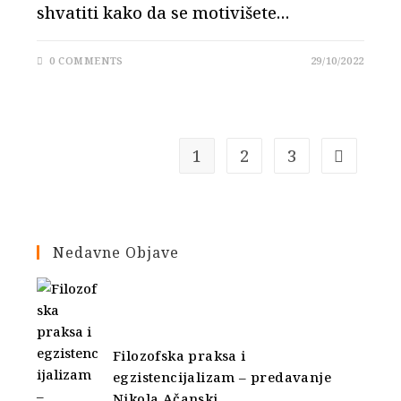
shvatiti kako da se motivišete…
0 COMMENTS
29/10/2022
1
2
3
Go to the 
Nedavne Objave
Filozofska praksa i
egzistencijalizam – predavanje
Nikola Ačanski