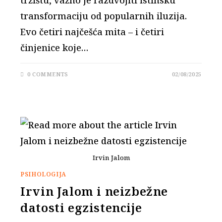
tržištu, važno je razdvojiti istinsku
transformaciju od popularnih iluzija.
Evo četiri najčešća mita – i četiri
činjenice koje…
0 COMMENTS
02/08/2025
Irvin Jalom
PSIHOLOGIJA
Irvin Jalom i neizbežne
datosti egzistencije