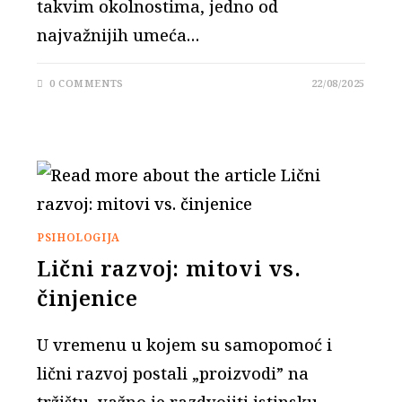
takvim okolnostima, jedno od
najvažnijih umeća…
0 COMMENTS
22/08/2025
PSIHOLOGIJA
Lični razvoj: mitovi vs.
činjenice
U vremenu u kojem su samopomoć i
lični razvoj postali „proizvodi” na