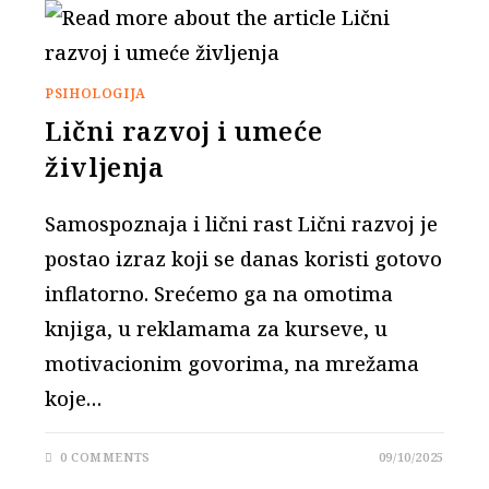
PSIHOLOGIJA
Lični razvoj i umeće
življenja
Samospoznaja i lični rast Lični razvoj je
postao izraz koji se danas koristi gotovo
inflatorno. Srećemo ga na omotima
knjiga, u reklamama za kurseve, u
motivacionim govorima, na mrežama
koje…
0 COMMENTS
09/10/2025