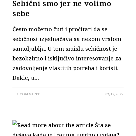
Sebični smo jer ne volimo
sebe
Često možemo čuti i pročitati da se
sebičnost izjednačava sa nekom vrstom
samoljublja. U tom smislu sebičnost je
bezobzirno i isključivo interesovanje za
zadovoljenje vlastitih potreba i koristi.
Dakle, u…
1 COMMENT
03/12/2022