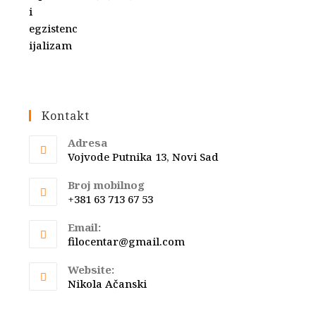
Kontakt
Adresa
Vojvode Putnika 13, Novi Sad
Broj mobilnog
+381 63 713 67 53
Email:
Opens
filocentar@gmail.com
in
your
Website:
application
Nikola Ačanski