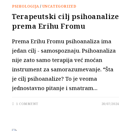
PSIHOLOGIJA
/
UNCATEGORIZED
Terapeutski cilj psihoanalize
prema Erihu Fromu
Prema Erihu Fromu psihoanaliza ima
jedan cilj - samospoznaju. Psihoanaliza
nije zato samo terapija već moćan
instrument za samorazumevanje. “Šta
je cilj psihoanalize? To je veoma
jednostavno pitanje i smatram…
1 COMMENT
20/07/2024