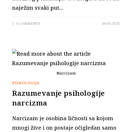
naježim svaki put…
0 COMMENTS
09/05/2023
Narcizam
PSIHOLOGIJA
Razumevanje psihologije
narcizma
Narcizam je osobina ličnosti sa kojom
mnogi žive i on postaje očigledan samo