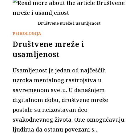
Društvene mreže i usamljenost
PSIHOLOGIJA
Društvene mreže i
usamljenost
Usamljenost je jedan od najčešćih
uzroka mentalnog rastrojstva u
savremenom svetu. U današnjem
digitalnom dobu, društvene mreže
postale su neizostavan deo
svakodnevnog života. One omogućavaju
ljudima da ostanu povezani s…