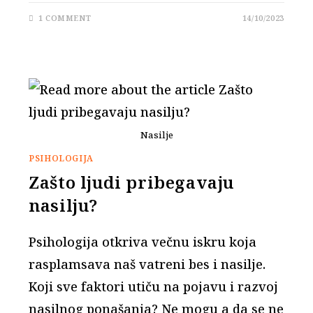
1 COMMENT
14/10/2023
Nasilje
PSIHOLOGIJA
Zašto ljudi pribegavaju
nasilju?
Psihologija otkriva večnu iskru koja
rasplamsava naš vatreni bes i nasilje.
Koji sve faktori utiču na pojavu i razvoj
nasilnog ponašanja? Ne mogu a da se ne