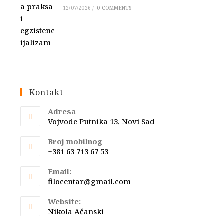
12/07/2026
/
0 COMMENTS
Kontakt
Adresa
Vojvode Putnika 13, Novi Sad
Broj mobilnog
+381 63 713 67 53
Email:
Opens
filocentar@gmail.com
in
your
Website:
application
Nikola Ačanski