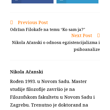
in
in
a
a
new
new
window
window
Previous Post
Read
more
Održan Filokafe na temu “Ko sam ja?”
articles
Next Post
Nikola Ačanski o odnosu egzistencijalizma i
psihoanalize
Nikola Ačanski
Rođen 1993. u Novom Sadu. Master
studije filozofije završio je na
Filozofskom fakultetu u Novom Sadu i
Zagrebu. Trenutno je doktorand na