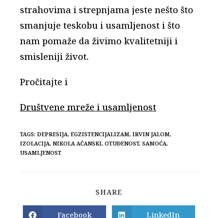
strahovima i strepnjama jeste nešto što
smanjuje teskobu i usamljenost i što
nam pomaže da živimo kvalitetniji i
smisleniji život.
Pročitajte i
Društvene mreže i usamljenost
TAGS:
DEPRESIJA
,
EGZISTENCIJALIZAM
,
IRVIN JALOM
,
IZOLACIJA
,
NIKOLA AČANSKI
,
OTUĐENOST
,
SAMOĆA
,
USAMLJENOST
SHARE
SHARE
THIS
CONTENT
Facebook
LinkedIn
Opens
Opens