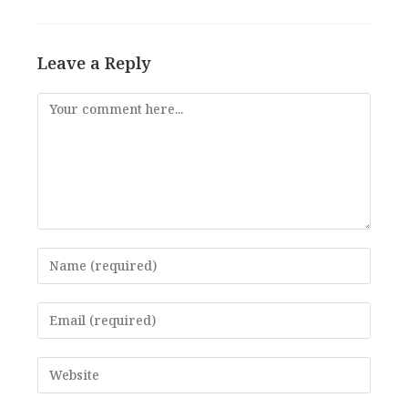
Leave a Reply
Comment
Enter
your
name
Enter
or
your
username
email
Enter
to
address
your
comment
to