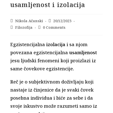
usamljenost i izolacija
Post
Nikola Ačanski
Post
20/12/2023
author:
published:
Post
Filozofija
Post
0 Comments
category:
comments:
Egzistencijalna
izolacija
i sa njom
povezana egzistencijalna
usamljenost
jesu ljudski fenomeni koji proizlazi iz
same čovekove egzistencije.
Reč je o subjektivnom doživljaju koji
nastaje iz činjenice da je svaki čovek
posebna individua i biće za sebe i da
svoje iskustvo može razumeti samo iz