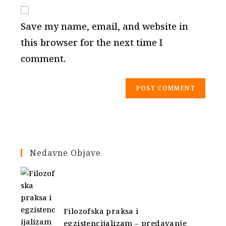
website
comment
URL
Save my name, email, and website in
(optional)
this browser for the next time I
comment.
Nedavne Objave
Filozofska praksa i
egzistencijalizam – predavanje