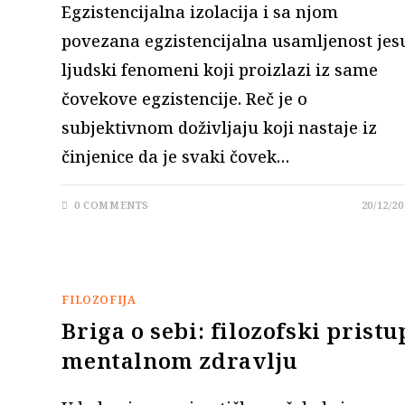
Egzistencijalna izolacija i sa njom
povezana egzistencijalna usamljenost jes
ljudski fenomeni koji proizlazi iz same
čovekove egzistencije. Reč je o
subjektivnom doživljaju koji nastaje iz
činjenice da je svaki čovek…
0 COMMENTS
20/12/20
FILOZOFIJA
Briga o sebi: filozofski pristu
mentalnom zdravlju