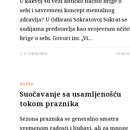
U kakvoj su vezi antičko načelo brige o
sebi i savremeni koncept mentalnog
zdravlja? U Odbrani Sokratovoj Sokrat se
sudijama predstavlja kao svojevrsni učite
brige o sebi. Govori im: „Vi…
0 COMMENTS
10/10/20
RAZNO
Suočavanje sa usamljenošću
tokom praznika
Sezona praznika se generalno smatra
vremenom radosti i ljubavi, ali za mnoge