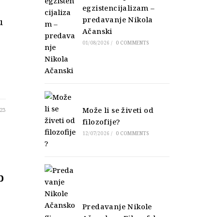
egzistencijalizam –
predavanje Nikola
u
Ačanski
01/08/2026
/
0 COMMENTS
Može li se živeti od
23
filozofije?
12/07/2026
/
0 COMMENTS
p
Predavanje Nikole