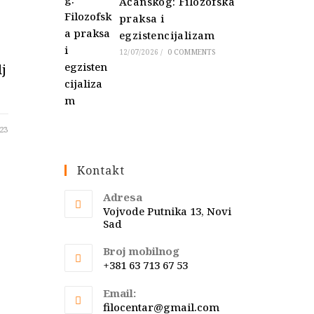
Ačanskog: Filozofska
praksa i
egzistencijalizam
12/07/2026
/
0 COMMENTS
lj
23
Kontakt
Adresa
Vojvode Putnika 13, Novi
Sad
Broj mobilnog
+381 63 713 67 53
Email:
Opens
filocentar@gmail.com