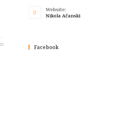
in
your
Website:
application
Nikola Ačanski
22
Facebook