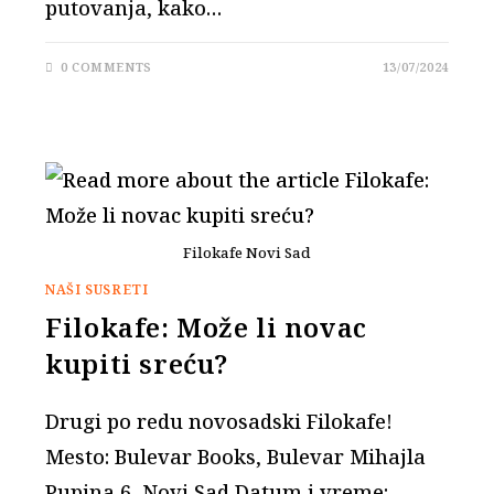
putovanja, kako…
0 COMMENTS
13/07/2024
Filokafe Novi Sad
NAŠI SUSRETI
Filokafe: Može li novac
kupiti sreću?
Drugi po redu novosadski Filokafe!
Mesto: Bulevar Books, Bulevar Mihajla
Pupina 6, Novi Sad Datum i vreme: