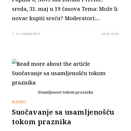
sreda, 31. maj u 19 časova Tema: Može li
novac kupiti sreću? Moderatori:…
0 COMMENTS
19/05/2023
Usamljenost tokom praznika
RAZNO
Suočavanje sa usamljenošću
tokom praznika