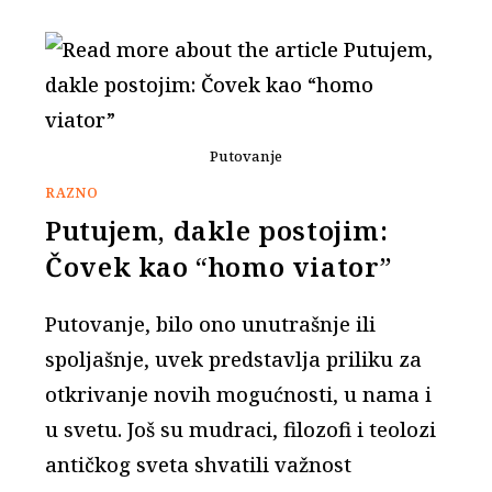
Putovanje
RAZNO
Putujem, dakle postojim:
Čovek kao “homo viator”
Putovanje, bilo ono unutrašnje ili
spoljašnje, uvek predstavlja priliku za
otkrivanje novih mogućnosti, u nama i
u svetu. Još su mudraci, filozofi i teolozi
antičkog sveta shvatili važnost