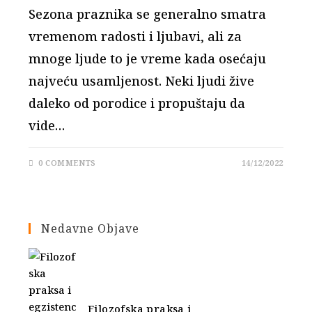
Sezona praznika se generalno smatra
vremenom radosti i ljubavi, ali za
mnoge ljude to je vreme kada osećaju
najveću usamljenost. Neki ljudi žive
daleko od porodice i propuštaju da
vide…
0 COMMENTS
14/12/2022
Nedavne Objave
Filozofska praksa i