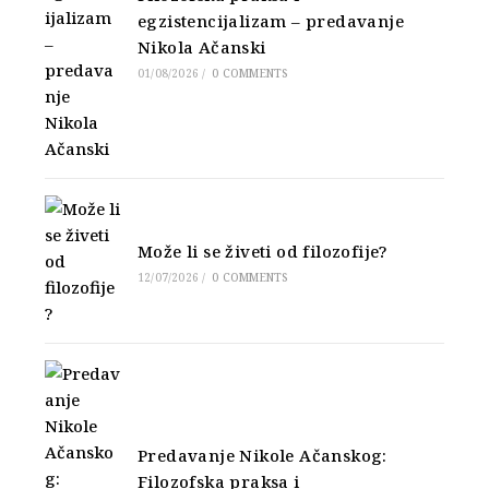
egzistencijalizam – predavanje
Nikola Ačanski
01/08/2026
/
0 COMMENTS
Može li se živeti od filozofije?
12/07/2026
/
0 COMMENTS
Predavanje Nikole Ačanskog:
Filozofska praksa i