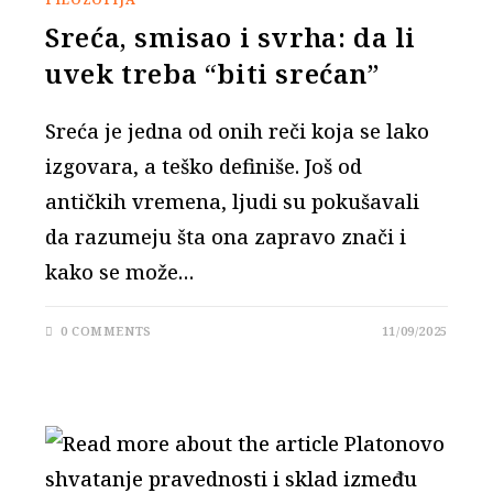
Sreća, smisao i svrha: da li
uvek treba “biti srećan”
Sreća je jedna od onih reči koja se lako
izgovara, a teško definiše. Još od
antičkih vremena, ljudi su pokušavali
da razumeju šta ona zapravo znači i
kako se može…
0 COMMENTS
11/09/2025