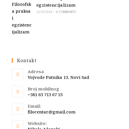
egzistencijalizam
12/07/2026
/
0 COMMENTS
Kontakt
Adresa
Vojvode Putnika 13, Novi Sad
Broj mobilnog
+381 63 713 67 53
Email:
Opens
filocentar@gmail.com
in
your
Website:
application