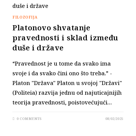
FILOZOFIJA
Platonovo shvatanje
pravednosti i sklad između
duše i države
“Pravednost je u tome da svako ima
svoje i da svako čini ono što treba.” -
Platon "Država" Platon u svojoj "Državi"
(Politeia) razvija jednu od najuticajnijih
teorija pravednosti, poistovećujući…
0 COMMENTS
08/02/2025