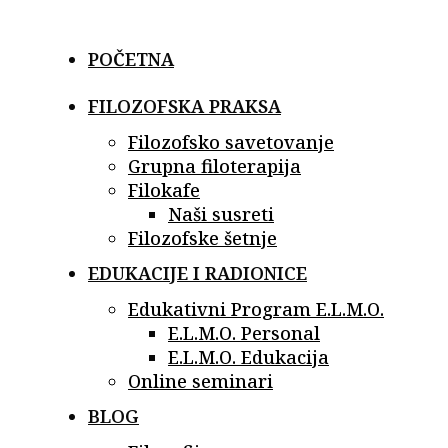
Skip
to
POČETNA
content
FILOZOFSKA PRAKSA
Filozofsko savetovanje
Grupna filoterapija
Filokafe
Naši susreti
Filozofske šetnje
EDUKACIJE I RADIONICE
Edukativni Program E.L.M.O.
E.L.M.O. Personal
E.L.M.O. Edukacija
Online seminari
BLOG