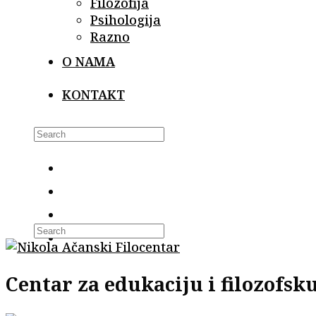
Filozofija
Psihologija
Razno
O NAMA
KONTAKT
Search
this
website
Centar za edukaciju i filozofs