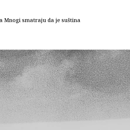
oga Mnogi smatraju da je suština