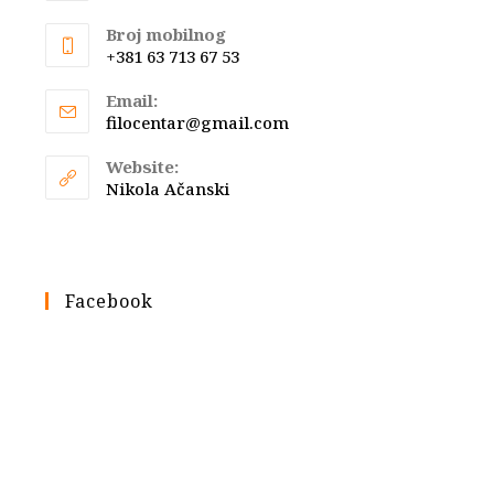
Broj mobilnog
+381 63 713 67 53
Email:
Opens
filocentar@gmail.com
in
your
Website:
application
Nikola Ačanski
Facebook