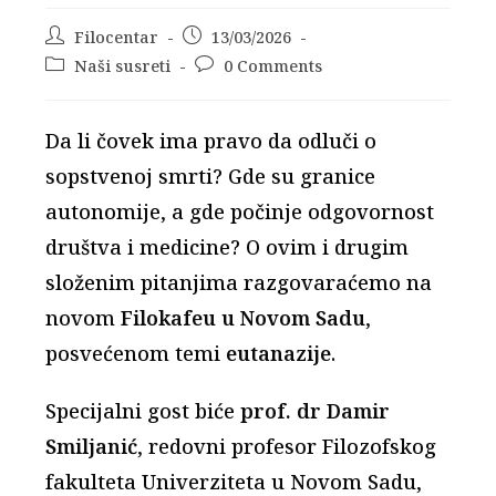
Post
Filocentar
Post
13/03/2026
author:
published:
Post
Naši susreti
Post
0 Comments
category:
comments:
Da li čovek ima pravo da odluči o
sopstvenoj smrti? Gde su granice
autonomije, a gde počinje odgovornost
društva i medicine? O ovim i drugim
složenim pitanjima razgovaraćemo na
novom
Filokafeu u Novom Sadu
,
posvećenom temi
eutanazije
.
Specijalni gost biće
prof. dr Damir
Smiljanić
, redovni profesor Filozofskog
fakulteta Univerziteta u Novom Sadu,