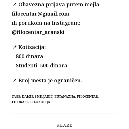
📌
Obavezna prijava
putem mejla:
filocentar@gmail.com
ili porukom na Instagram:
@filocentar_acanski
📌
Kotizacija:
– 800 dinara
– Studenti: 500 dinara
📌
Broj mesta je ograničen.
TAGS:
DAMIR SMILJANIC
,
EUTANAZIJA
,
FILOCENTAR
,
FILOKAFE
,
FILOZOFIJA
SHARE
SHARE