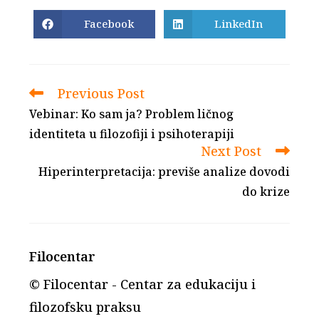
THIS
CONTENT
Facebook
LinkedIn
Opens
Opens
in
in
a
a
new
new
window
window
Previous Post
Read
more
Vebinar: Ko sam ja? Problem ličnog
articles
identiteta u filozofiji i psihoterapiji
Next Post
Hiperinterpretacija: previše analize dovodi
do krize
Filocentar
© Filocentar - Centar za edukaciju i
filozofsku praksu