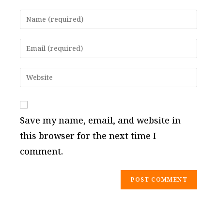
Enter
your
name
Enter
or
your
username
email
Enter
to
address
your
comment
to
website
comment
URL
Save my name, email, and website in
(optional)
this browser for the next time I
comment.