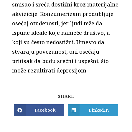
smisao i sreća dostižni kroz materijalne
akvizicije. Konzumerizam produbljuje
osećaj otuđenosti, jer ljudi teže da
ispune ideale koje nameće društvo, a
koji su često nedostižni. Umesto da
stvaraju povezanost, oni osećaju
pritisak da budu srećni i uspešni, što
može rezultirati depresijom
SHARE
SHARE
THIS
CONTENT
Facebook
LinkedIn
Opens
Opens
in
in
a
a
new
new
window
window