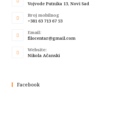
Vojvode Putnika 13, Novi Sad
Broj mobilnog
+381 63 713 67 53
Email:
Opens
filocentar@gmail.com
in
your
Website:
application
Nikola Ačanski
Facebook