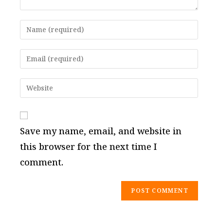
Enter
your
name
Enter
or
your
username
email
Enter
to
address
your
comment
to
website
comment
URL
Save my name, email, and website in
(optional)
this browser for the next time I
comment.