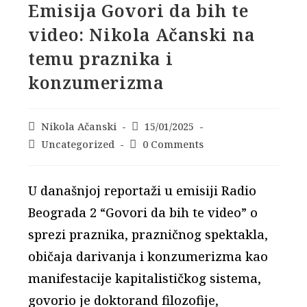
Emisija Govori da bih te
video: Nikola Ačanski na
temu praznika i
konzumerizma
Post
Nikola Ačanski
Post
15/01/2025
author:
published:
Post
Uncategorized
Post
0 Comments
category:
comments:
U današnjoj reportaži u emisiji Radio
Beograda 2 “Govori da bih te video” o
sprezi praznika, prazničnog spektakla,
običaja darivanja i konzumerizma kao
manifestacije kapitalističkog sistema,
govorio je doktorand filozofije,