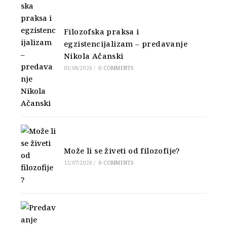
Filozofska praksa i
egzistencijalizam – predavanje
Nikola Ačanski
01/08/2026
/
0 COMMENTS
Može li se živeti od filozofije?
12/07/2026
/
0 COMMENTS