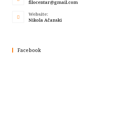
Opens
filocentar@gmail.com
in
your
Website:
application
Nikola Ačanski
Facebook