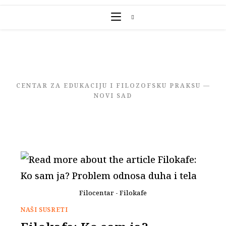
Skip
to
content
CENTAR ZA EDUKACIJU I FILOZOFSKU PRAKSU —
NOVI SAD
Filocentar - Filokafe
NAŠI SUSRETI