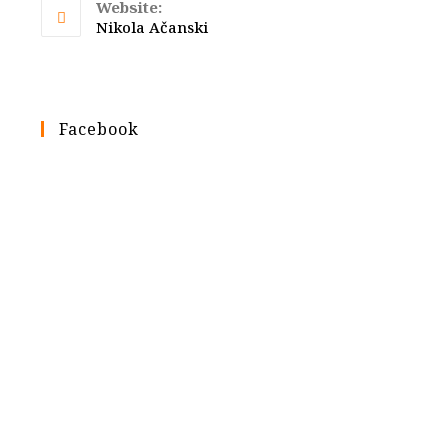
your
Website:
application
Nikola Ačanski
Facebook