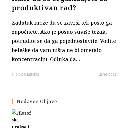
produktivan rad?
Zadatak može da se završi tek pošto ga
započnete. Ako je posao suviše težak,
potrudite se da ga pojednostavite. Vodite
beleške da vam ništa ne bi ometalo
koncentraciju. Odluka da…
0 COMMENTS
23/09/2022
Nedavne Objave