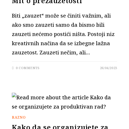
Mit o prezauzetosti
Biti „zauzet“ može se činiti važnim, ali
ako smo zauzeti samo da bismo bili
zauzeti nećemo postići ništa. Postoji niz
kreativnih načina da se izbegne lažna
zauzetost. Zauzeti nečim, ali…
0 COMMENTS
26/04/2023
RAZNO
Kako da se organizujete za