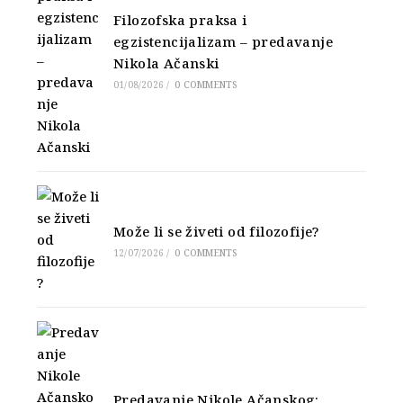
Filozofska praksa i
egzistencijalizam – predavanje
Nikola Ačanski
01/08/2026
/
0 COMMENTS
Može li se živeti od filozofije?
12/07/2026
/
0 COMMENTS
Predavanje Nikole Ačanskog: