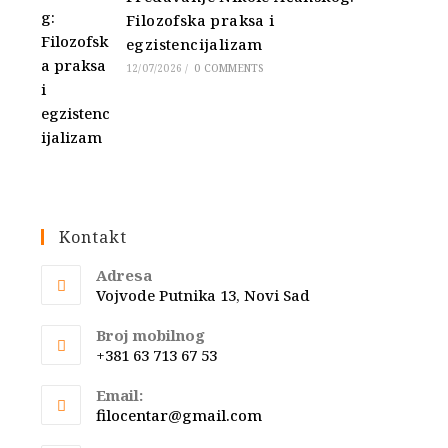
Filozofska praksa i
egzistencijalizam
12/07/2026
/
0 COMMENTS
Kontakt
Adresa
Vojvode Putnika 13, Novi Sad
Broj mobilnog
+381 63 713 67 53
Email:
Opens
filocentar@gmail.com
in