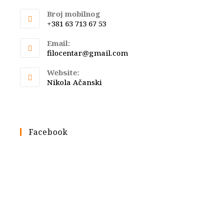
Broj mobilnog
+381 63 713 67 53
Email:
Opens
filocentar@gmail.com
in
your
Website:
application
Nikola Ačanski
Facebook