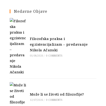
Nedavne Objave
Filozofska praksa i
egzistencijalizam – predavanje
Nikola Ačanski
01/08/2026
/
0 COMMENTS
Može li se živeti od filozofije?
12/07/2026
/
0 COMMENTS