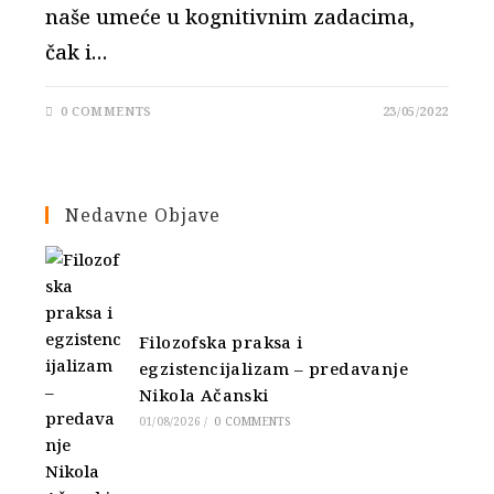
naše umeće u kognitivnim zadacima,
čak i…
0 COMMENTS
23/05/2022
Nedavne Objave
Filozofska praksa i
egzistencijalizam – predavanje
Nikola Ačanski
01/08/2026
/
0 COMMENTS