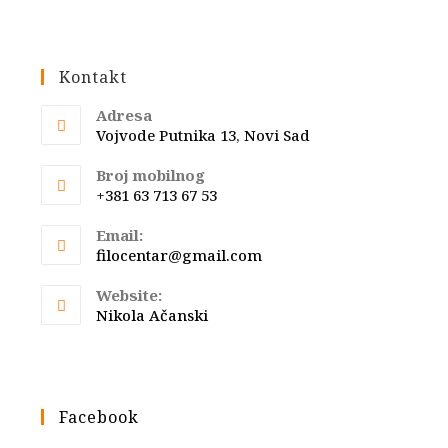
Kontakt
Adresa
Vojvode Putnika 13, Novi Sad
Broj mobilnog
+381 63 713 67 53
Email:
Opens
filocentar@gmail.com
in
your
Website:
application
Nikola Ačanski
Facebook