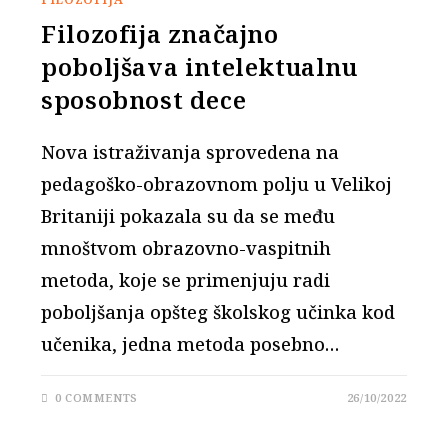
Filozofija značajno
poboljšava intelektualnu
sposobnost dece
Nova istraživanja sprovedena na
pedagoško-obrazovnom polju u Velikoj
Britaniji pokazala su da se među
mnoštvom obrazovno-vaspitnih
metoda, koje se primenjuju radi
poboljšanja opšteg školskog učinka kod
učenika, jedna metoda posebno…
0 COMMENTS
26/10/2022