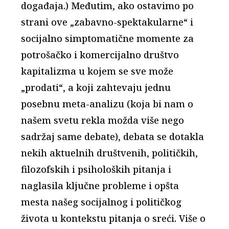
događaja.) Međutim, ako ostavimo po
strani ove „zabavno-spektakularne“ i
socijalno simptomatične momente za
potrošačko i komercijalno društvo
kapitalizma u kojem se sve može
„prodati“, a koji zahtevaju jednu
posebnu meta-analizu (koja bi nam o
našem svetu rekla možda više nego
sadržaj same debate), debata se dotakla
nekih aktuelnih društvenih, političkih,
filozofskih i psiholoških pitanja i
naglasila ključne probleme i opšta
mesta našeg socijalnog i političkog
života u kontekstu pitanja o sreći. Više o