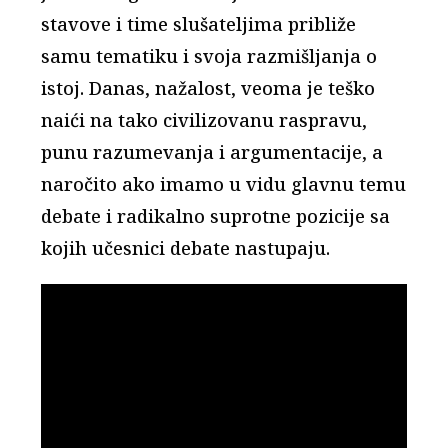
stavove i time slušateljima približe
samu tematiku i svoja razmišljanja o
istoj. Danas, nažalost, veoma je teško
naići na tako civilizovanu raspravu,
punu razumevanja i argumentacije, a
naročito ako imamo u vidu glavnu temu
debate i radikalno suprotne pozicije sa
kojih učesnici debate nastupaju.