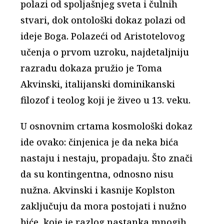
polazi od spoljašnjeg sveta i čulnih
stvari, dok ontološki dokaz polazi od
ideje Boga. Polazeći od Aristotelovog
učenja o prvom uzroku, najdetaljniju
razradu dokaza pružio je Toma
Akvinski, italijanski dominikanski
filozof i teolog koji je živeo u 13. veku.
U osnovnim crtama kosmološki dokaz
ide ovako: činjenica je da neka bića
nastaju i nestaju, propadaju. Što znači
da su kontingentna, odnosno nisu
nužna. Akvinski i kasnije Koplston
zaključuju da mora postojati i nužno
biće, koje je razlog nastanka mnogih