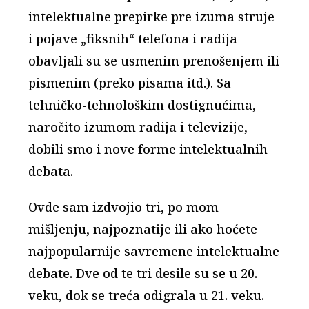
intelektualne prepirke pre izuma struje
i pojave „fiksnih“ telefona i radija
obavljali su se usmenim prenošenjem ili
pismenim (preko pisama itd.). Sa
tehničko-tehnološkim dostignućima,
naročito izumom radija i televizije,
dobili smo i nove forme intelektualnih
debata.
Ovde sam izdvojio tri, po mom
mišljenju, najpoznatije ili ako hoćete
najpopularnije savremene intelektualne
debate. Dve od te tri desile su se u 20.
veku, dok se treća odigrala u 21. veku.