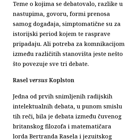
Teme o kojima se debatovalo, razlike u
nastupima, govoru, formi prenosa
samog događaja, simptomatične su za
istorijski period kojem te rasprave
pripadaju. Ali potreba za komnikacijom
između različitih stanovišta jeste nešto
što povezuje sve tri debate.
Rasel
versus
Koplston
Jedna od prvih snimljenih radijskih
intelektualnih debata, u punom smislu
tih reči, bila je debata između čuvenog
britanskog filozofa i matematičara
lorda Bertranda Rasela i jezuitskog