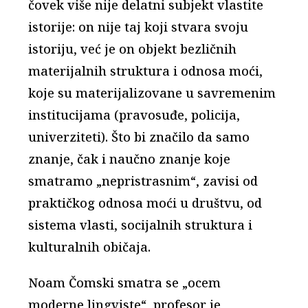
čovek više nije delatni subjekt vlastite
istorije: on nije taj koji stvara svoju
istoriju, već je on objekt bezličnih
materijalnih struktura i odnosa moći,
koje su materijalizovane u savremenim
institucijama (pravosuđe, policija,
univerziteti). Što bi značilo da samo
znanje, čak i naučno znanje koje
smatramo „nepristrasnim“, zavisi od
praktičkog odnosa moći u društvu, od
sistema vlasti, socijalnih struktura i
kulturalnih običaja.
Noam Čomski smatra se „ocem
moderne lingviste“, profesor je