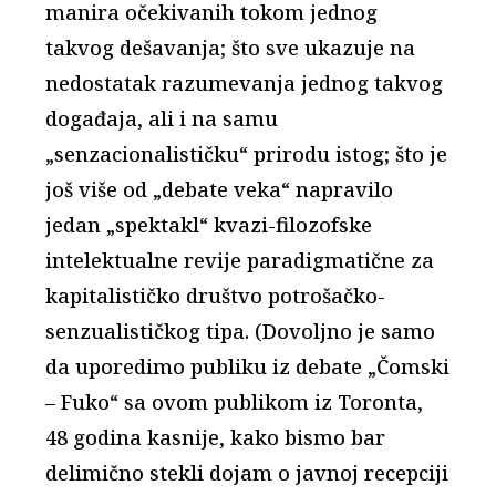
manira očekivanih tokom jednog
takvog dešavanja; što sve ukazuje na
nedostatak razumevanja jednog takvog
događaja, ali i na samu
„senzacionalističku“ prirodu istog; što je
još više od „debate veka“ napravilo
jedan „spektakl“ kvazi-filozofske
intelektualne revije paradigmatične za
kapitalističko društvo potrošačko-
senzualističkog tipa. (Dovoljno je samo
da uporedimo publiku iz debate „Čomski
– Fuko“ sa ovom publikom iz Toronta,
48 godina kasnije, kako bismo bar
delimično stekli dojam o javnoj recepciji