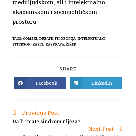
međuljudskom, ali i intelektualno-
akademskom i sociopolitičkom
prostoru.
TAGS:
ČOMSKI
,
DEBATE
,
FILOZOFIJA
,
INTELEKTUALCI
,
PITERSON
,
RASEL
,
RASPRAVA
,
ŽIŽEK
SHARE
SHARE
THIS
CONTENT
Facebook
LinkedIn
Opens
Opens
in
in
a
a
new
new
window
window
Previous Post
Read
more
Da li imate sindrom uljeza?
articles
Next Post