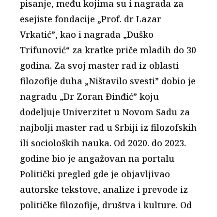
pisanje, među kojima su i nagrada za
esejiste fondacije „Prof. dr Lazar
Vrkatić”, kao i nagrada „Duško
Trifunović“ za kratke priče mladih do 30
godina. Za svoj master rad iz oblasti
filozofije duha „Ništavilo svesti” dobio je
nagradu „Dr Zoran Đinđić” koju
dodeljuje Univerzitet u Novom Sadu za
najbolji master rad u Srbiji iz filozofskih
ili socioloških nauka. Od 2020. do 2023.
godine bio je angažovan na portalu
Politički pregled gde je objavljivao
autorske tekstove, analize i prevode iz
političke filozofije, društva i kulture. Od