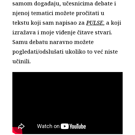
samom događaju, učesnicima debate i
njenoj tematici možete pročitati u
tekstu koji sam napisao za
PULSE
, a koji
izražava i moje viđenje čitave stvari.
Samu debatu naravno možete
pogledati/odslušati ukoliko to već niste
učinili.