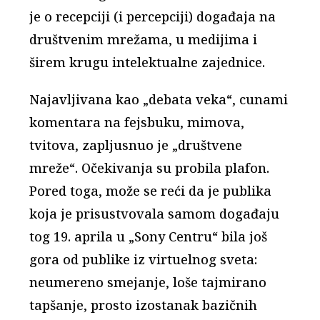
je o recepciji (i percepciji) događaja na
društvenim mrežama, u medijima i
širem krugu intelektualne zajednice.
Najavljivana kao „debata veka“, cunami
komentara na fejsbuku, mimova,
tvitova, zapljusnuo je „društvene
mreže“. Očekivanja su probila plafon.
Pored toga, može se reći da je publika
koja je prisustvovala samom događaju
tog 19. aprila u „Sony Centru“ bila još
gora od publike iz virtuelnog sveta:
neumereno smejanje, loše tajmirano
tapšanje, prosto izostanak bazičnih