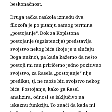
beskonačnost.
Druga tačka raskola između dva
filozofa je po pitanju samog termina
„postojanje“. Dok za Koplstona
postojanje (egzistencija) predstavlja
svojstvo nekog bića (koje je u slučaju
Boga nužno), pa kada kažemo da nešto
postoji mi mu priričemo jedno pozitivno
svojstvo, za Rasela „postojanje“ nije
predikat, tj. ne može biti svojstvo nekog
bića. Postojanje, kako ga Rasel
analizira, odnosi se isključivo na
iskaznu funkciju. To znači da kada mi