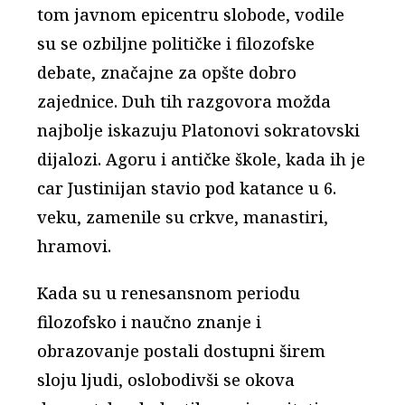
tom javnom epicentru slobode, vodile
su se ozbiljne političke i filozofske
debate, značajne za opšte dobro
zajednice. Duh tih razgovora možda
najbolje iskazuju Platonovi sokratovski
dijalozi. Agoru i antičke škole, kada ih je
car Justinijan stavio pod katance u 6.
veku, zamenile su crkve, manastiri,
hramovi.
Kada su u renesansnom periodu
filozofsko i naučno znanje i
obrazovanje postali dostupni širem
sloju ljudi, oslobodivši se okova