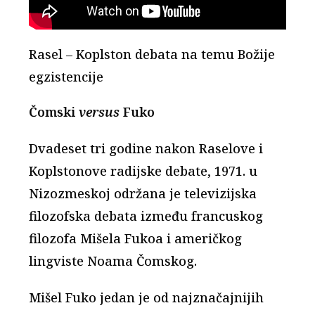
Rasel – Koplston debata na temu Božije
egzistencije
Čomski
versus
Fuko
Dvadeset tri godine nakon Raselove i
Koplstonove radijske debate, 1971. u
Nizozmeskoj održana je televizijska
filozofska debata između francuskog
filozofa Mišela Fukoa i američkog
lingviste Noama Čomskog.
Mišel Fuko jedan je od najznačajnijih