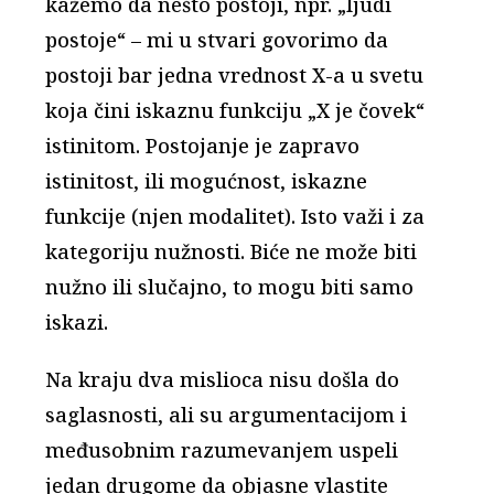
kažemo da nešto postoji, npr. „ljudi
postoje“ – mi u stvari govorimo da
postoji bar jedna vrednost X-a u svetu
koja čini iskaznu funkciju „X je čovek“
istinitom. Postojanje je zapravo
istinitost, ili mogućnost, iskazne
funkcije (njen modalitet). Isto važi i za
kategoriju nužnosti. Biće ne može biti
nužno ili slučajno, to mogu biti samo
iskazi.
Na kraju dva mislioca nisu došla do
saglasnosti, ali su argumentacijom i
međusobnim razumevanjem uspeli
jedan drugome da objasne vlastite