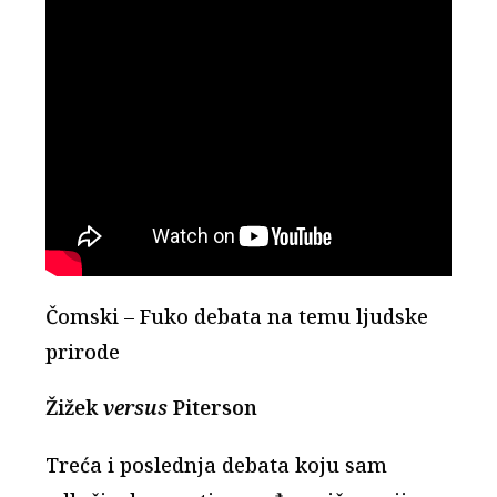
Čomski – Fuko debata na temu ljudske
prirode
Žižek
versus
Piterson
Treća i poslednja debata koju sam