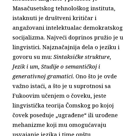
Masačusetskog tehnološkog instituta,
istaknuti je društveni kritičar i
angažovani intelektualac demokratskog
socijalizma. Najveći doprinos pružio je u
lingvistici. Najznačajnija dela o jeziku i
govoru su mu:
Sintaksičke strukture
,
Jezik i um
,
Studije o semantičkoj i
generativnoj gramatici
. Ono što je ovde
važno istaći, a što je u suprotnosi sa
Fukoovim učenjem o čoveku, jeste
lingvistička teorija Čomskog po kojoj
čovek poseduje „ugrađene“ ili urođene
mehanizme koji mu omogućavaju
usvajanje jezika i time opštu