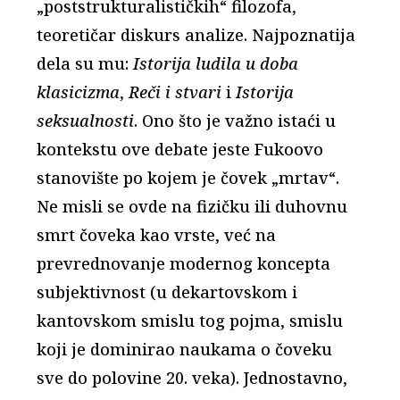
„poststrukturalističkih“ filozofa,
teoretičar diskurs analize. Najpoznatija
dela su mu:
Istorija ludila u doba
klasicizma
,
Reči i stvari
i
Istorija
seksualnosti
. Ono što je važno istaći u
kontekstu ove debate jeste Fukoovo
stanovište po kojem je čovek „mrtav“.
Ne misli se ovde na fizičku ili duhovnu
smrt čoveka kao vrste, već na
prevrednovanje modernog koncepta
subjektivnost (u dekartovskom i
kantovskom smislu tog pojma, smislu
koji je dominirao naukama o čoveku
sve do polovine 20. veka). Jednostavno,