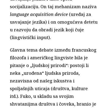
socijalizaciju. On taj mehanizam naziva
language acquisition device
(uređaj za
usvajanje jezika) i on omogućava detetu
u razvoju da obradi jezik koji čuje
(lingvistički input).
Glavna tema debate između francuskog
filozofa i američkog lingviste bila je
pitanje o „ljudskoj prirodi“: postoji li
neka „urođena“ ljudska priroda,
nezavisna od našeg iskustva i
spoljašnjih uticaja (društva, kulture
itd.). Fuko, u skladu sa svojim
shvatanijma društva i čoveka, branio je