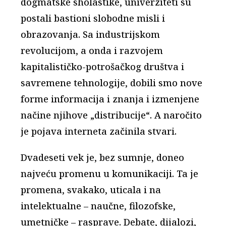
dogmatske sholastike, univerziteti su
postali bastioni slobodne misli i
obrazovanja. Sa industrijskom
revolucijom, a onda i razvojem
kapitalističko-potrošačkog društva i
savremene tehnologije, dobili smo nove
forme informacija i znanja i izmenjene
načine njihove „distribucije“. A naročito
je pojava interneta začinila stvari.
Dvadeseti vek je, bez sumnje, doneo
najveću promenu u komunikaciji. Ta je
promena, svakako, uticala i na
intelektualne – naučne, filozofske,
umetničke – rasprave. Debate, dijalozi,