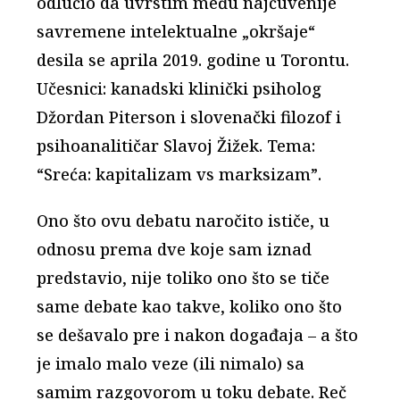
odlučio da uvrstim među najčuvenije
savremene intelektualne „okršaje“
desila se aprila 2019. godine u Torontu.
Učesnici: kanadski klinički psiholog
Džordan Piterson i slovenački filozof i
psihoanalitičar Slavoj Žižek. Tema:
“Sreća: kapitalizam vs marksizam”.
Ono što ovu debatu naročito ističe, u
odnosu prema dve koje sam iznad
predstavio, nije toliko ono što se tiče
same debate kao takve, koliko ono što
se dešavalo pre i nakon događaja – a što
je imalo malo veze (ili nimalo) sa
samim razgovorom u toku debate. Reč