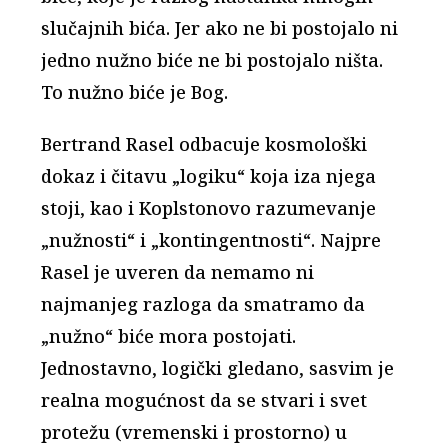
slučajnih bića. Jer ako ne bi postojalo ni
jedno nužno biće ne bi postojalo ništa.
To nužno biće je Bog.
Bertrand Rasel odbacuje kosmološki
dokaz i čitavu „logiku“ koja iza njega
stoji, kao i Koplstonovo razumevanje
„nužnosti“ i „kontingentnosti“. Najpre
Rasel je uveren da nemamo ni
najmanjeg razloga da smatramo da
„nužno“ biće mora postojati.
Jednostavno, logički gledano, sasvim je
realna mogućnost da se stvari i svet
protežu (vremenski i prostorno) u