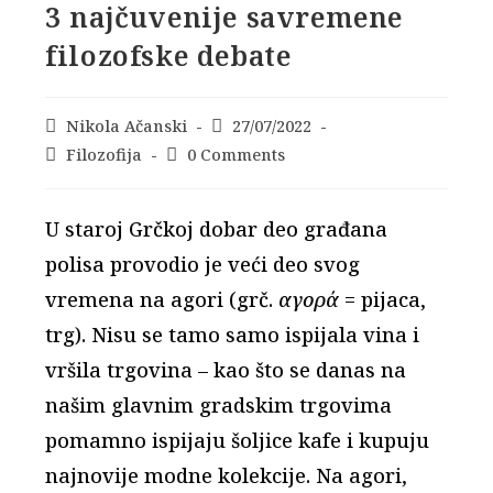
3 najčuvenije savremene
filozofske debate
Post
Nikola Ačanski
Post
27/07/2022
author:
published:
Post
Filozofija
Post
0 Comments
category:
comments:
U staroj Grčkoj dobar deo građana
polisa provodio je veći deo svog
vremena na agori (grč.
αγορά
= pijaca,
trg). Nisu se tamo samo ispijala vina i
vršila trgovina – kao što se danas na
našim glavnim gradskim trgovima
pomamno ispijaju šoljice kafe i kupuju
najnovije modne kolekcije. Na agori,