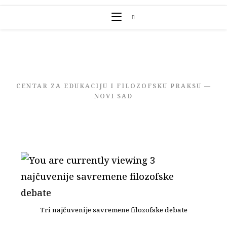
Skip
to
content
CENTAR ZA EDUKACIJU I FILOZOFSKU PRAKSU —
NOVI SAD
Tri najčuvenije savremene filozofske debate