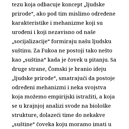
tezu koja odbacuje koncept „ljudske
prirode“, ako pod tim mislimo određene
karakteristike i mehanizme koji su
urođeni i koji nezavisno od naše
„socijalizacije“ formiraju našu ljudsku
suštinu. Za Fukoa ne postoji tako nešto
kao „suština“ kada je čovek u pitanju. Sa
druge strane, Čomski je branio ideju
„ljudske prirode“, smatrajući da postoje
određeni mehanizmi i neka svojstva
koja možemo empirijski istražiti, a koja
se u krajnjoj analizi svode na biološke
strukture, dolazeći time do nekakve
„suštine“ čoveka koju moramo imati u