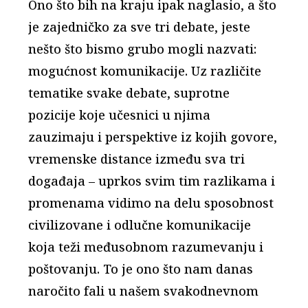
Ono što bih na kraju ipak naglasio, a što
je zajedničko za sve tri debate, jeste
nešto što bismo grubo mogli nazvati:
mogućnost komunikacije. Uz različite
tematike svake debate, suprotne
pozicije koje učesnici u njima
zauzimaju i perspektive iz kojih govore,
vremenske distance između sva tri
događaja – uprkos svim tim razlikama i
promenama vidimo na delu sposobnost
civilizovane i odlučne komunikacije
koja teži međusobnom razumevanju i
poštovanju. To je ono što nam danas
naročito fali u našem svakodnevnom