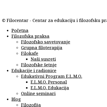
© Filocentar - Centar za edukaciju i filozofsku p
Početna
Filozofska praksa
Filozofsko savetovanje
Grupna filoterapija
Filokafe
Naši susreti
Filozofske šetnje
Edukacije i radionice
Edukativni Program E.L.M.O.
E.L.M.O. Personal
E.L.M.O. Edukacija
Online seminari
Blog
Filozofija