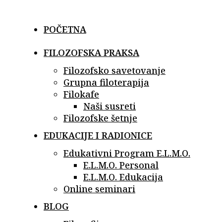
Skip
to
POČETNA
content
FILOZOFSKA PRAKSA
Filozofsko savetovanje
Grupna filoterapija
Filokafe
Naši susreti
Filozofske šetnje
EDUKACIJE I RADIONICE
Edukativni Program E.L.M.O.
E.L.M.O. Personal
E.L.M.O. Edukacija
Online seminari
BLOG