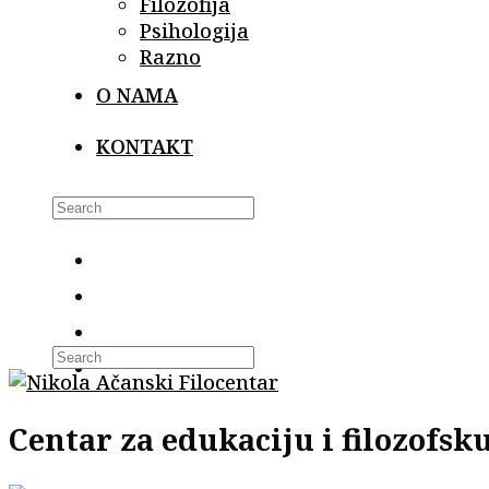
Filozofija
Psihologija
Razno
O NAMA
KONTAKT
Search
this
website
Centar za edukaciju i filozofs