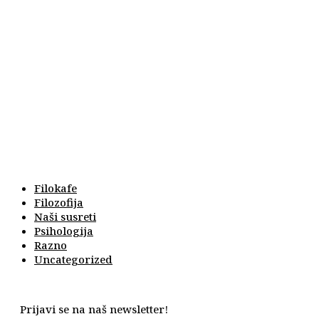
Filokafe
Filozofija
Naši susreti
Psihologija
Razno
Uncategorized
Prijavi se na naš newsletter!