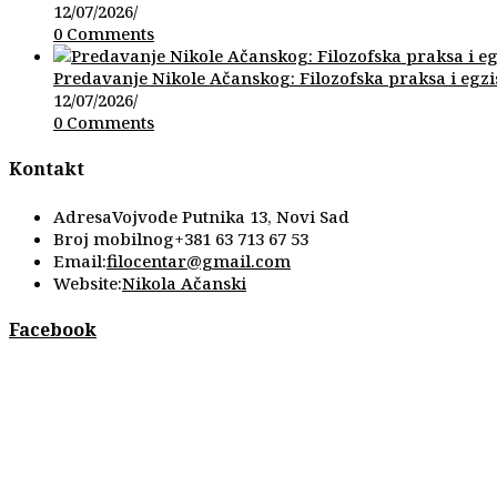
12/07/2026
/
0 Comments
Predavanje Nikole Ačanskog: Filozofska praksa i egzi
12/07/2026
/
0 Comments
Kontakt
Adresa
Vojvode Putnika 13, Novi Sad
Broj mobilnog
+381 63 713 67 53
Opens
Email:
filocentar@gmail.com
in
Website:
Nikola Ačanski
your
application
Facebook