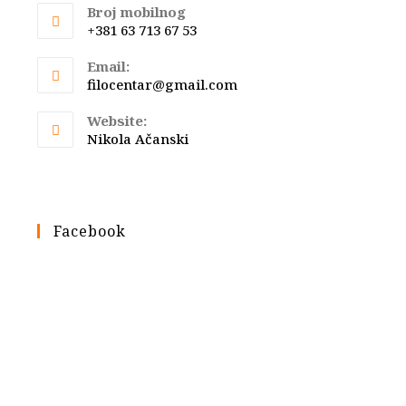
Broj mobilnog
+381 63 713 67 53
Email:
Opens
filocentar@gmail.com
in
your
Website:
application
Nikola Ačanski
Facebook