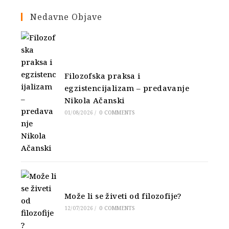
Nedavne Objave
Filozofska praksa i
egzistencijalizam – predavanje
Nikola Ačanski
01/08/2026
/
0 COMMENTS
Može li se živeti od filozofije?
12/07/2026
/
0 COMMENTS