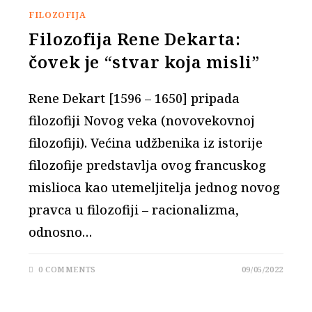
FILOZOFIJA
Filozofija Rene Dekarta:
čovek je “stvar koja misli”
Rene Dekart [1596 – 1650] pripada
filozofiji Novog veka (novovekovnoj
filozofiji). Većina udžbenika iz istorije
filozofije predstavlja ovog francuskog
mislioca kao utemeljitelja jednog novog
pravca u filozofiji – racionalizma,
odnosno…
0 COMMENTS
09/05/2022