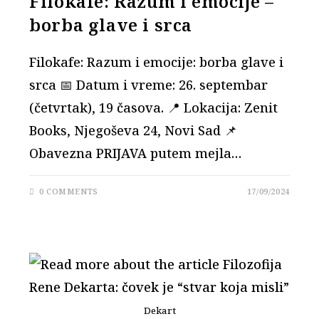
Filokafe: Razum i emocije –
borba glave i srca
Filokafe: Razum i emocije: borba glave i
srca 📅 Datum i vreme: 26. septembar
(četvrtak), 19 časova. 📍 Lokacija: Zenit
Books, Njegoševa 24, Novi Sad 📌
Obavezna PRIJAVA putem mejla…
0 COMMENTS
17/09/2024
Dekart