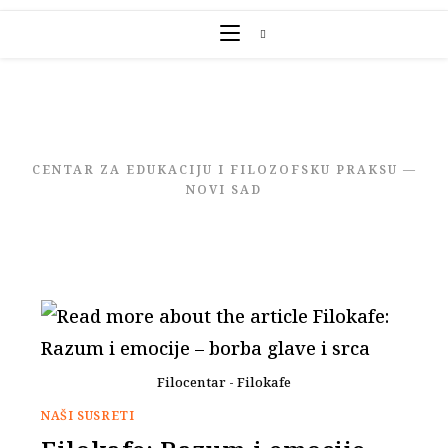
Skip
to
content
CENTAR ZA EDUKACIJU I FILOZOFSKU PRAKSU —
NOVI SAD
Filocentar - Filokafe
NAŠI SUSRETI