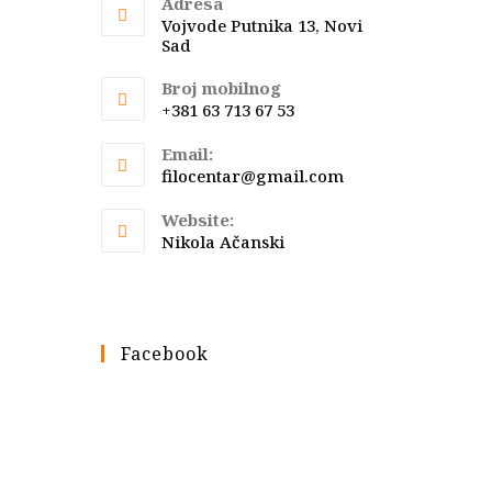
Adresa
Vojvode Putnika 13, Novi
Sad
Broj mobilnog
+381 63 713 67 53
Email:
Opens
filocentar@gmail.com
in
your
Website:
application
Nikola Ačanski
Facebook