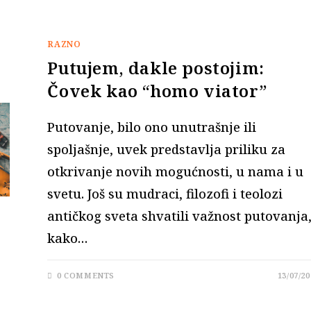
RAZNO
Putujem, dakle postojim:
Čovek kao “homo viator”
Putovanje, bilo ono unutrašnje ili
spoljašnje, uvek predstavlja priliku za
otkrivanje novih mogućnosti, u nama i u
svetu. Još su mudraci, filozofi i teolozi
antičkog sveta shvatili važnost putovanja
kako…
0 COMMENTS
13/07/20