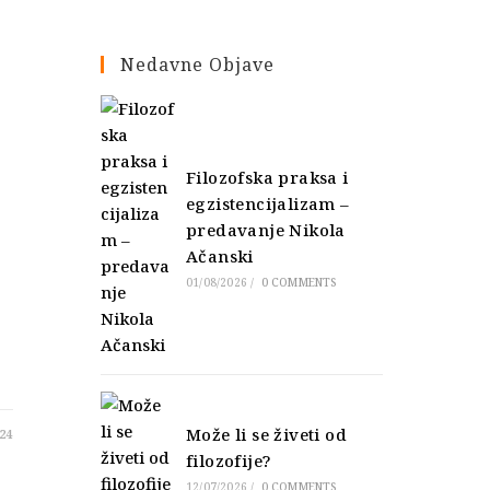
Nedavne Objave
Filozofska praksa i
egzistencijalizam –
predavanje Nikola
Ačanski
01/08/2026
/
0 COMMENTS
,
Može li se živeti od
24
filozofije?
12/07/2026
/
0 COMMENTS