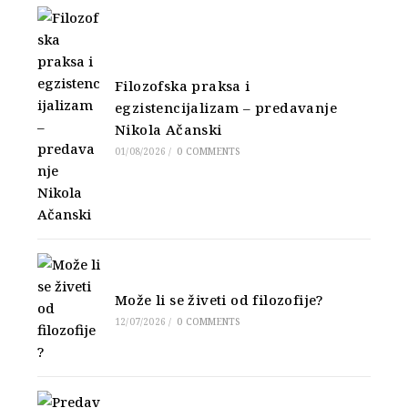
Filozofska praksa i
egzistencijalizam – predavanje
Nikola Ačanski
01/08/2026
/
0 COMMENTS
Može li se živeti od filozofije?
12/07/2026
/
0 COMMENTS