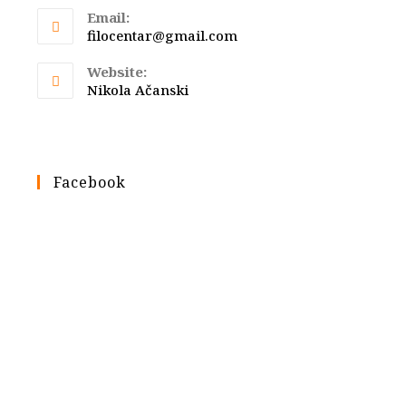
Email:
Opens
filocentar@gmail.com
in
your
Website:
application
Nikola Ačanski
Facebook