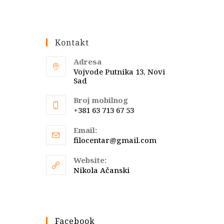
Kontakt
Adresa
Vojvode Putnika 13, Novi
Sad
Broj mobilnog
+381 63 713 67 53
Email:
Opens
filocentar@gmail.com
in
your
Website:
application
Nikola Ačanski
Facebook