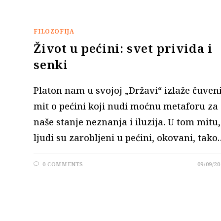
FILOZOFIJA
Život u pećini: svet privida i
senki
Platon nam u svojoj „Državi“ izlaže čuven
mit o pećini koji nudi moćnu metaforu za
naše stanje neznanja i iluzija. U tom mitu,
ljudi su zarobljeni u pećini, okovani, tako
0 COMMENTS
09/09/20