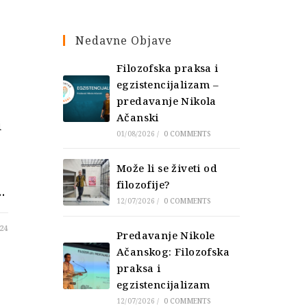
Nedavne Objave
Filozofska praksa i
egzistencijalizam –
predavanje Nikola
Ačanski
i
01/08/2026
/
0 COMMENTS
Može li se živeti od
filozofije?
…
12/07/2026
/
0 COMMENTS
24
Predavanje Nikole
Ačanskog: Filozofska
praksa i
egzistencijalizam
12/07/2026
/
0 COMMENTS