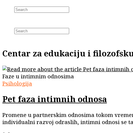
Skip
Search
to
this
content
website
Centar za edukaciju i filozofs
Faze u intimnim odnosima
Psihologija
Pet faza intimnih odnosa
Promene u partnerskim odnosima tokom vremena 
individualni razvoj odraslih, intimni odnosi s