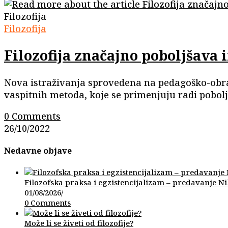
Filozofija
Filozofija
Filozofija značajno poboljšava
Nova istraživanja sprovedena na pedagoško-obr
vaspitnih metoda, koje se primenjuju radi pobo
0 Comments
26/10/2022
Nedavne objave
Filozofska praksa i egzistencijalizam – predavanje N
01/08/2026
/
0 Comments
Može li se živeti od filozofije?