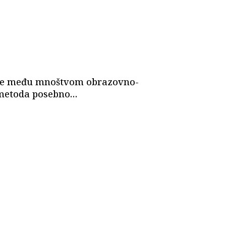
a se među mnoštvom obrazovno-
a metoda posebno…