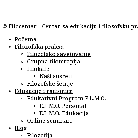
© Filocentar - Centar za edukaciju i filozofsku p
Početna
Filozofska praksa
Filozofsko savetovanje
Grupna filoterapija
Filokafe
Naši susreti
Filozofske šetnje
Edukacije i radionice
Edukativni Program E.L.M.O.
E.L.M.O. Personal
E.L.M.O. Edukacija
Online seminari
Blog
Filozofija