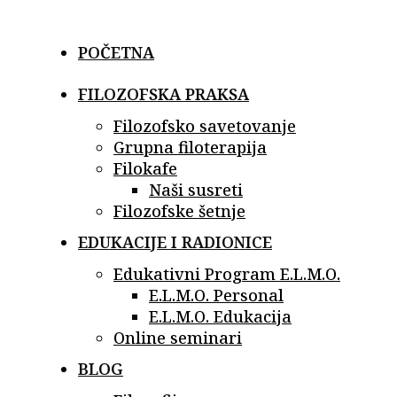
Skip
to
POČETNA
content
FILOZOFSKA PRAKSA
Filozofsko savetovanje
Grupna filoterapija
Filokafe
Naši susreti
Filozofske šetnje
EDUKACIJE I RADIONICE
Edukativni Program E.L.M.O.
E.L.M.O. Personal
E.L.M.O. Edukacija
Online seminari
BLOG