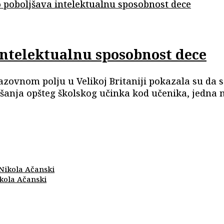
 intelektualnu sposobnost dece
azovnom polju u Velikoj Britaniji pokazala su d
ljšanja opšteg školskog učinka kod učenika, jedn
ikola Ačanski