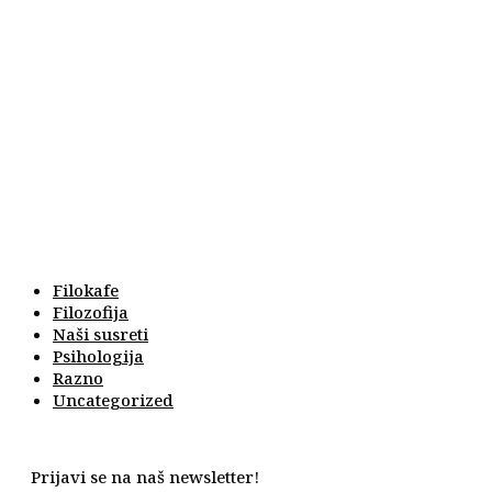
Filokafe
Filozofija
Naši susreti
Psihologija
Razno
Uncategorized
Prijavi se na naš newsletter!