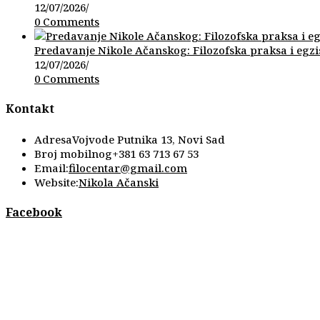
12/07/2026
/
0 Comments
Predavanje Nikole Ačanskog: Filozofska praksa i egzi
12/07/2026
/
0 Comments
Kontakt
Adresa
Vojvode Putnika 13, Novi Sad
Broj mobilnog
+381 63 713 67 53
Opens
Email:
filocentar@gmail.com
in
Website:
Nikola Ačanski
your
application
Facebook