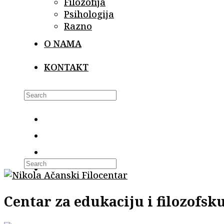
Filozofija
Psihologija
Razno
O NAMA
KONTAKT
Search
this
website
Centar za edukaciju i filozofs