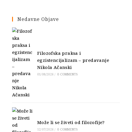
Nedavne Objave
Filozofska praksa i
egzistencijalizam – predavanje
Nikola Ačanski
01/08/2026
/
0 COMMENTS
Može li se živeti od filozofije?
12/07/2026
/
0 COMMENTS