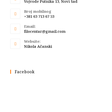
Vojvode Putnika 13, Novi Sad
Broj mobilnog
+381 63 713 67 53
Email:
Opens
filocentar@gmail.com
in
your
Website:
application
Nikola Ačanski
Facebook