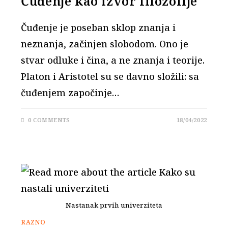
Čuđenje kao izvor filozofije
Čuđenje je poseban sklop znanja i
neznanja, začinjen slobodom. Ono je
stvar odluke i čina, a ne znanja i teorije.
Platon i Aristotel su se davno složili: sa
čuđenjem započinje…
0 COMMENTS
18/04/2022
Nastanak prvih univerziteta
RAZNO