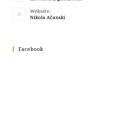
in
your
Website:
application
Nikola Ačanski
Facebook