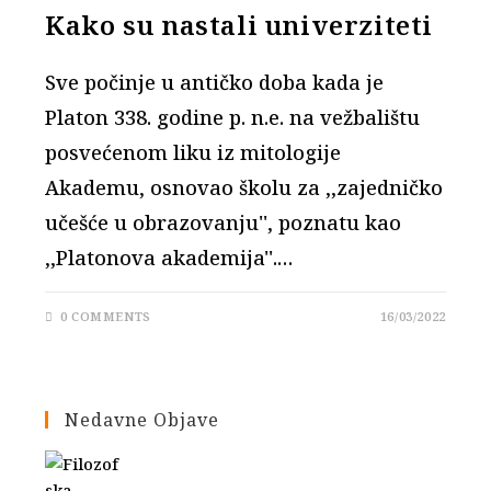
Kako su nastali univerziteti
Sve počinje u antičko doba kada je
Platon 338. godine p. n.e. na vežbalištu
posvećenom liku iz mitologije
Akademu, osnovao školu za ,,zajedničko
učešće u obrazovanju'', poznatu kao
,,Platonova akademija''.…
0 COMMENTS
16/03/2022
Nedavne Objave