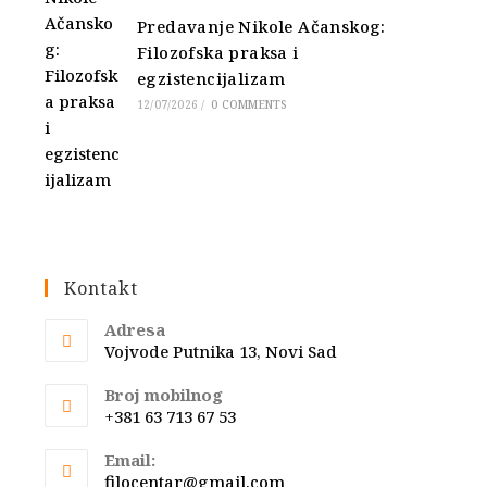
Predavanje Nikole Ačanskog:
Filozofska praksa i
egzistencijalizam
12/07/2026
/
0 COMMENTS
Kontakt
Adresa
Vojvode Putnika 13, Novi Sad
Broj mobilnog
+381 63 713 67 53
Email:
Opens
filocentar@gmail.com